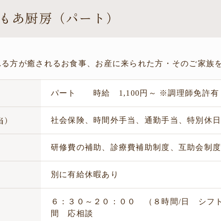
もあ厨房（パート）
れる方が癒されるお食事、お産に来られた方・そのご家族
パート 時給 1,100円～ ※調理師免許有 
当）
社会保険、時間外手当、通勤手当、特別休
生
研修費の補助、診療費補助制度、互助会制
暇
別に有給休暇あり
６：３０～２０：００ （８時間/日 シフ
制
間 応相談