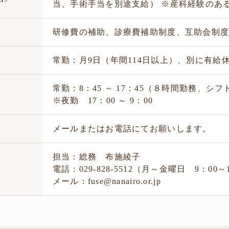
当、手術手当を別途支給） ※産科経験のあ
生
研修費の補助、診療費補助制度、互助会制
暇
常勤：月9日（年間114日以上）、別に有給
常勤：8：45 ～ 17：45（８時間勤務、シフ
制
※夜勤 17：00 ～ 9：00
法
メールまたはお電話にてお願いします。
担当：総務 布施綾子
電話：029-828-5512（月～金曜日 9：00～
メール：fuse@nanairo.or.jp