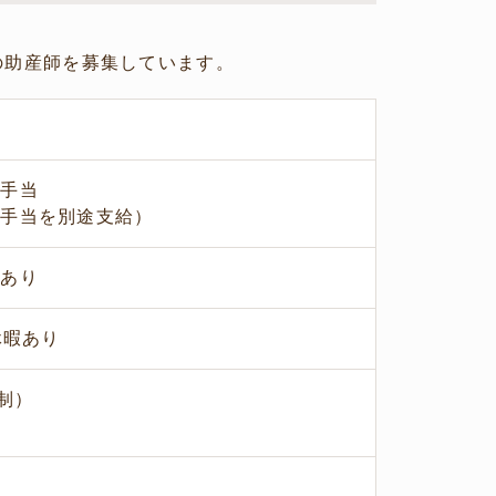
の助産師を募集しています。
日手当
術手当を別途支給）
度あり
休暇あり
ト制）