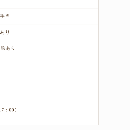
日手当
度あり
休暇あり
17：00）