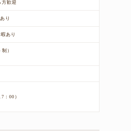
る方歓迎
度あり
休暇あり
ト制）
17：00）