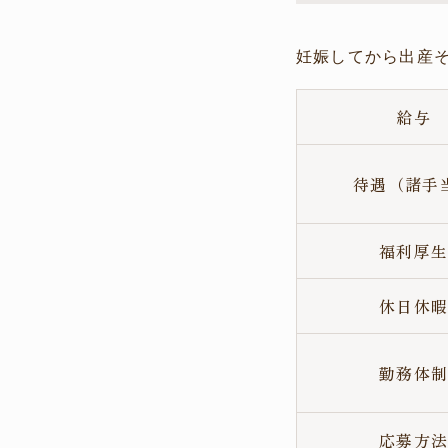
妊娠してから出産
給与
待遇（諸手
福利厚
休日休
勤務体
応募方