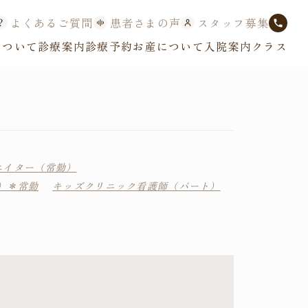
よくあるご質問
患者さまの声
スタッフ募集
について
診療案内
診療予約
お産について
入院案内
クラス
エイター（常勤）
）＊常勤
キッズクリニック看護師（パート）