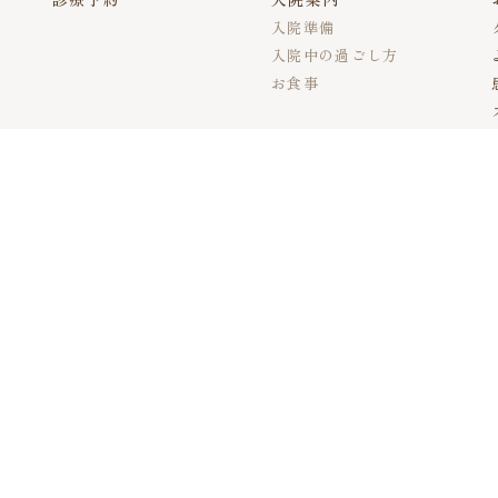
入院準備
入院中の過ごし方
お食事
アクセス
木
金
土
●
●
●