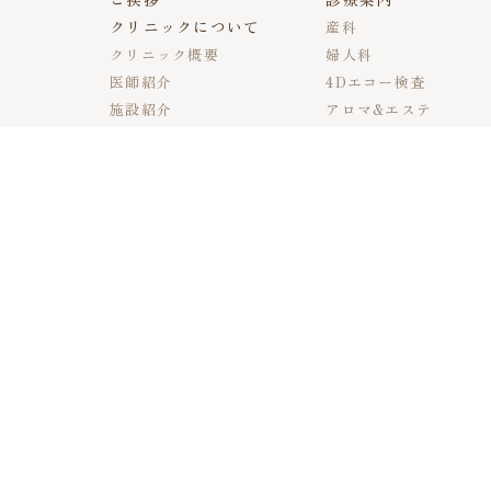
クリニックについて
産科
クリニック概要
婦人科
医師紹介
4Dエコー検査
施設紹介
アロマ&エステ
ご利用料金
里帰り出産をご希望の
方へ
診療時間
診療時間
月
火
水
［午前］
●
●
●
9:00-12:00
［午後］