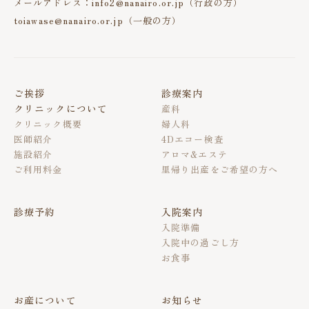
メールアドレス：info2@nanairo.or.jp（行政の方）
toiawase@nanairo.or.jp（一般の方）
ご挨拶
診療案内
クリニックについて
産科
クリニック概要
婦人科
医師紹介
4Dエコー検査
施設紹介
アロマ&エステ
ご利用料金
里帰り出産をご希望の方へ
診療予約
入院案内
入院準備
入院中の過ごし方
お食事
お産について
お知らせ