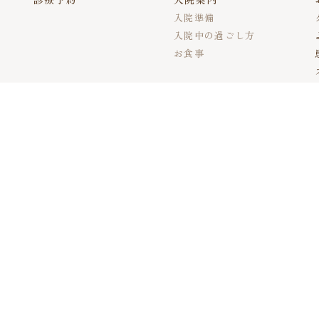
入院準備
入院中の過ごし方
お食事
アクセス
木
金
土
●
●
●