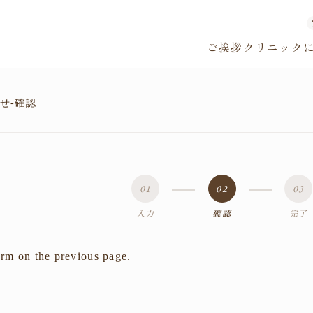
ご挨拶
クリニック
せ-確認
01
02
03
入力
確認
完了
form on the previous page.