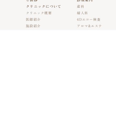
クリニックについて
産科
クリニック概要
婦人科
医師紹介
4Dエコー検査
施設紹介
アロマ&エステ
ご利用料金
里帰り出産をご希望の
方へ
診療時間
診療時間
月
火
水
［午前］
●
●
●
9:00-12:00
［午後］